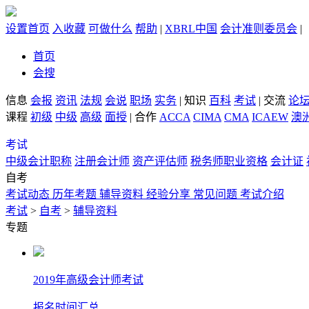
设置首页
入收藏
可做什么
帮助
|
XBRL中国
会计准则委员会
|
首页
会搜
信息
会报
资讯
法规
会说
职场
实务
|
知识
百科
考试
|
交流
论
课程
初级
中级
高级
面授
|
合作
ACCA
CIMA
CMA
ICAEW
澳洲
考试
中级会计职称
注册会计师
资产评估师
税务师职业资格
会计证
自考
考试动态
历年考题
辅导资料
经验分享
常见问题
考试介绍
考试
>
自考
>
辅导资料
专题
2019年高级会计师考试
报名时间汇总