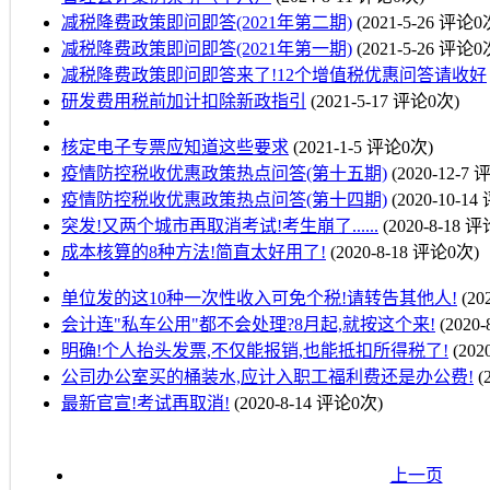
减税降费政策即问即答(2021年第二期)
(2021-5-26 评论0
减税降费政策即问即答(2021年第一期)
(2021-5-26 评论0
减税降费政策即问即答来了!12个增值税优惠问答请收好
研发费用税前加计扣除新政指引
(2021-5-17 评论0次)
核定电子专票应知道这些要求
(2021-1-5 评论0次)
疫情防控税收优惠政策热点问答(第十五期)
(2020-12-7
疫情防控税收优惠政策热点问答(第十四期)
(2020-10-1
突发!又两个城市再取消考试!考生崩了......
(2020-8-18 
成本核算的8种方法!简直太好用了!
(2020-8-18 评论0次)
单位发的这10种一次性收入可免个税!请转告其他人!
(20
会计连"私车公用"都不会处理?8月起,就按这个来!
(2020
明确!个人抬头发票,不仅能报销,也能抵扣所得税了!
(202
公司办公室买的桶装水,应计入职工福利费还是办公费!
(
最新官宣!考试再取消!
(2020-8-14 评论0次)
上一页