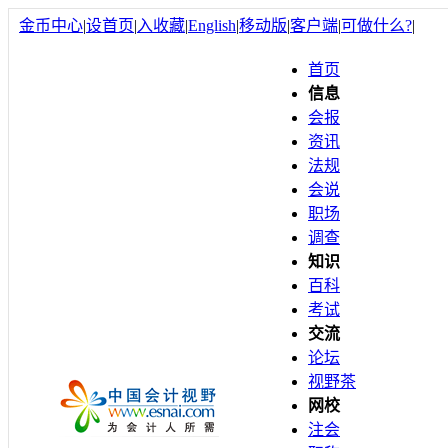
金币中心
|
设首页
|
入收藏
|
English
|
移动版
|
客户端
|
可做什么?
|
首页
信息
会报
资讯
法规
会说
职场
调查
知识
百科
考试
交流
论坛
视野茶
网校
注会