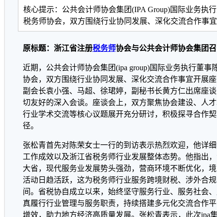
核心提示：公共会计师协会集团(IPA Group)国际业务
税务师协会，双方围绕行业协同发展、深化交流合作事宜
原标题：浙江省注册
税务师
协会与公共会计师协会集团召
近期，公共会计师协会集团(ipa group)国际业务执行
协会，双方围绕行业协同发展、深化交流合作事宜开展座
副会长袁小强、马超、徐珺婷，副秘书长黄方仁出席座谈
切友好的深入会谈。座谈会上，双方聚焦协会建设、人才
行业学术交流等核心议题展开充分研讨，积极探寻合作契
径。
张松青首先对陈荣女士一行的到访表示热烈欢迎，他详细
工作成效以及浙江省税务师行业发展整体态势。他指出，
大省，现代服务业发展势头强劲，营商环境不断优化，境
活动日趋活跃，这为税务师行业服务跨境财税、涉外合规
间。省税协自成立以来，始终坚守服务行业、服务社会、
真履行行业管理与服务职责，持续搭建多元化交流合作平
增效，助力地方经济高质量发展。张松青表示，此次ipa