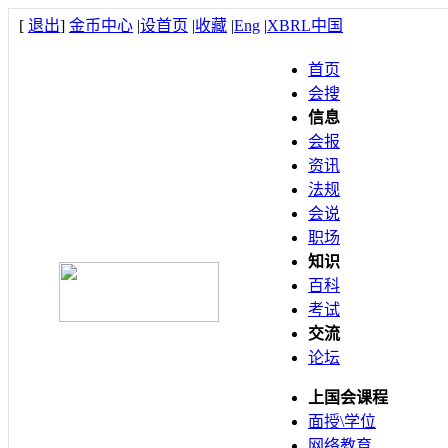
[
退出
]
金币中心
|
设首页
|
收藏
|
Eng
|
XBRL中国
首页
会搜
信息
会报
资讯
法规
会说
职场
知识
百科
考试
交流
论坛
上国会课程
面授\学位
网络教育