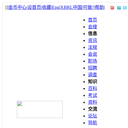
[
]
金币中心
|
设首页
|
收藏
|
Eng
|
XBRL中国
|
可做?
|
帮助
|
首页
会搜
信息
资讯
法规
会说
职场
招聘
调查
知识
百科
考试
资料
交流
论坛
导航