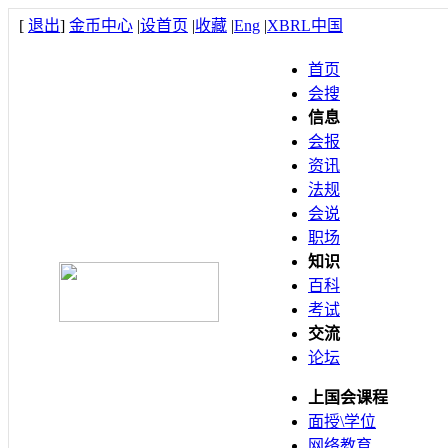
[
退出
]
金币中心
|
设首页
|
收藏
|
Eng
|
XBRL中国
首页
会搜
信息
会报
资讯
法规
会说
职场
知识
百科
考试
交流
论坛
上国会课程
面授\学位
网络教育