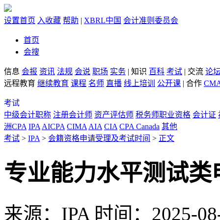
设置首页
入收藏
帮助
|
XBRL中国
会计准则委员会
首页
会搜
信息
会报
资讯
法规
会说
职场
实务
|
知识
百科
考试
|
交流
论
远程教育
继续教育
课程
名师
直播
线上培训
公开课
|
合作
CM
考试
中级会计职称
注册会计师
资产评估师
税务师职业资格
会计证
洲CPA
IPA
AICPA
CIMA
AIA
CIA
CPA Canada
其他
考试
>
IPA
>
会籍资格申请受理及考试时间
>
正文
专业能力水平测试类
来源：IPA
时间：2025-08