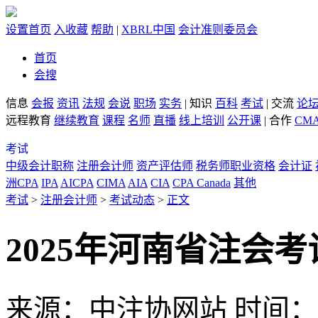
设置首页
入收藏
帮助
|
XBRL中国
会计准则委员会
首页
会搜
信息
会报
资讯
法规
会说
职场
实务
|
知识
百科
考试
|
交流
论
远程教育
继续教育
课程
名师
直播
线上培训
公开课
|
合作
CM
考试
中级会计职称
注册会计师
资产评估师
税务师职业资格
会计证
洲CPA
IPA
AICPA
CIMA
AIA
CIA
CPA Canada
其他
考试
>
注册会计师
>
考试动态
>
正文
2025年河南省注会
来源：中注协网站
时间：20