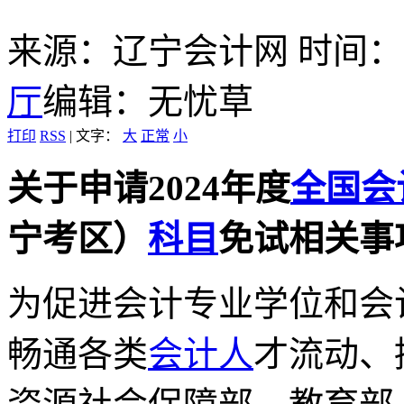
来源：辽宁会计网
时间：20
厅
编辑：无忧草
打印
RSS
|
文字：
大
正常
小
关于申请2024年度
全国
会
宁考区）
科目
免试相关事
为促进会计专业学位和会
畅通各类
会计人
才流动、