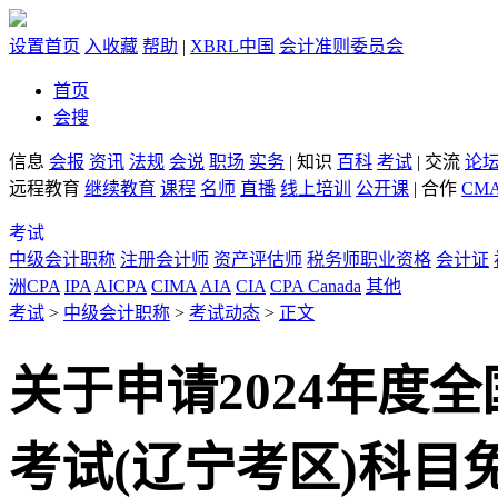
设置首页
入收藏
帮助
|
XBRL中国
会计准则委员会
首页
会搜
信息
会报
资讯
法规
会说
职场
实务
|
知识
百科
考试
|
交流
论
远程教育
继续教育
课程
名师
直播
线上培训
公开课
|
合作
CM
考试
中级会计职称
注册会计师
资产评估师
税务师职业资格
会计证
洲CPA
IPA
AICPA
CIMA
AIA
CIA
CPA Canada
其他
考试
>
中级会计职称
>
考试动态
>
正文
关于申请2024年度
考试(辽宁考区)科目