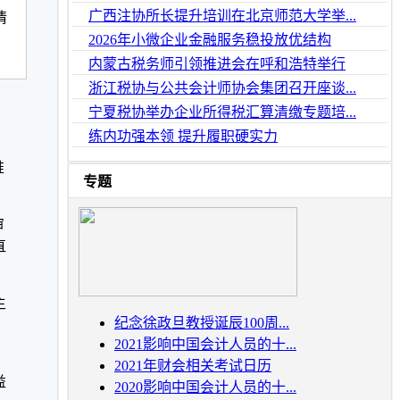
广西注协所长提升培训在北京师范大学举...
情
，
2026年小微企业金融服务稳投放优结构
内蒙古税务师引领推进会在呼和浩特举行
浙江税协与公共会计师协会集团召开座谈...
宁夏税协举办企业所得税汇算清缴专题培...
练内功强本领 提升履职硬实力
。
推
专题
审
直
主
纪念徐政旦教授诞辰100周...
2021影响中国会计人员的十...
2021年财会相关考试日历
益
2020影响中国会计人员的十...