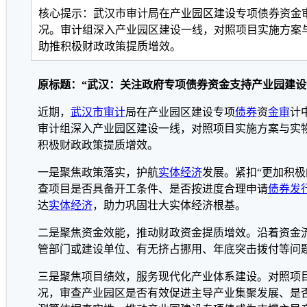
核心提示：武汉市审计局在产业园区建设专项债券资金
况。审计组深入产业园区建设一线，对照项目实施方案与
助推积极财政政策提质增效。
原标题：“武汉：关注政府专项债券资金支持产业园建设
近期，
武汉市
审计
局在产业园区建设专项
债券
资
金审
计
审计组深入产业园区建设一线，对照项目实施方案与实物
积极财政政策提质增效。
一是聚焦政策落实，护航
实体经济
发展。紧扣“更加积
查项目是否具备开工条件、是否按进度合理申请
债券发
达
实体
经济
，助力巩固壮大实体经济根基。
二是聚焦资金效能，推动财政资金提质增效。沿着资金
管部门或建设单位、有无挤占挪用、年底突击拨付等问
三是聚焦项目绩效，服务现代化产业体系建设。对照项
况，审查产业园区是否有效促进主导产业集聚发展、是