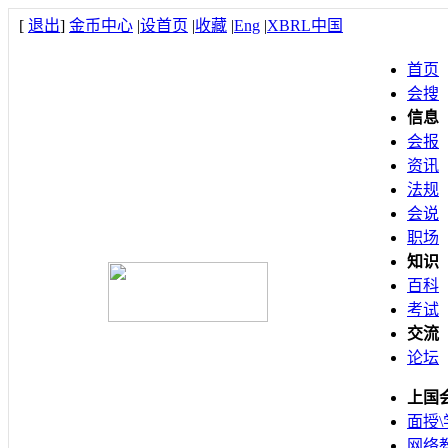
[
退出
]
金币中心
|
设首页
|
收藏
|
Eng
|
XBRL中国
首页
会搜
信息
会报
资讯
法规
会说
职场
知识
百科
考试
交流
论坛
上国
面授\
网络