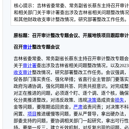
核心提示：吉林省委常委、常务副省长蔡东主持召开审计
和相关部门关于审计署查出涉及吉林省相关问题整改情况，
和其他财政收支审计整改情况，研究部署整改工作任务。
原标题：召开审计整改专题会议、开展地铁项目跟踪审计
召开
审计
整改专题会议
吉林省委常委、常务副省长蔡东主持召开审计整改专题会
关于
审计署
查出涉及吉林省相关问题整改情况，以及202
收支审计
整改情况，研究部署整改工作任务。会议强调，
促各部门落实责任、强化举措；省直行业主管部门要落实
政府沟通协调，强化同题共答、同责共担意识。对完成整
对正在推进的问题，必须逐个盯、逐个调、逐个核，确保
化分类推进整改，对违反政策、违规
决策
造成资金
损失
，
金等问题，要限期追回资金，
严肃
追责问责；对决策不科
闲置、
项目
推进缓慢等问题，要从严督导，拿出硬办法，
部委支持的问题，要协调相关部门一起研究，拿出可行性
持。要举一反三，建立长效机制，对反复出现的问题，必