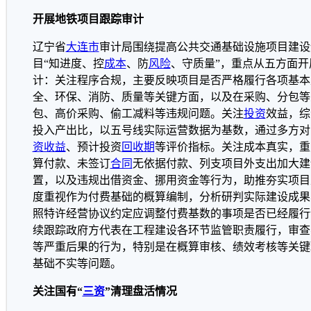
开展地铁项目跟踪审计
辽宁省
大连市
审计局围绕提高公共交通基础设施项目建设
目“知进度、控
成本
、防
风险
、守质量”，重点从五方面开
计：关注程序合规，主要反映项目是否严格履行各项基本
全、环保、消防、质量等关键方面，以及在采购、分包等
包、高价采购、偷工减料等违规问题。关注
投资
效益，综
投入产出比，以五号线实际运营数据为基数，通过多方对
资收益
、预计投资
回收期
等评价指标。关注成本真实，重
算付款、未签订
合同
无依据付款、列支项目外支出加大建
置，以及违规出借资金、挪用资金等行为，助推夯实项目
度重视作为付费基础的概算编制，分析研判实际建设成果
照特许经营协议约定应调整付费基数的事项是否已经履行
续跟踪政府方代表在工程建设各环节监管职责履行，审查
等严重后果的行为，特别是在概算审核、绩效考核等关键
基础不实等问题。
关注国有“
三资
”清理盘活情况