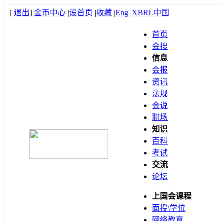
[
退出
]
金币中心
|
设首页
|
收藏
|
Eng
|
XBRL中国
首页
会搜
信息
会报
资讯
法规
会说
职场
知识
百科
考试
交流
论坛
上国会课程
面授\学位
网络教育