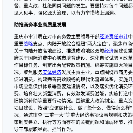
督、重点改，杜绝同类问题的发生。要坚持对每个问题都
见人见事，强化源头治理，以有力举措堵上漏洞。
助推商务事业高质量发展
重庆市审计局在对市商务委主要领导干部
经济责任审计
中
重要
战略
支点、内陆开放综合枢纽“两大定位”，聚焦市
关于内陆开放高地建设、推进成渝地区双城
经济
圈建设重
府关于国际消费中心城市培育建设、深化自贸试验区改革
作目标任务、制定出台配套政策措施、统筹实施重大项目
况。聚焦服务
实体经济
发展主责主业，重点围绕市商务委
促进消费，构建完善高效顺畅的现代化流通体系，实施县
市场应急保供体系等重要建设情况，以及落实优化消费环
费、培育壮大新型消费，有效激发消费潜能，实施打造中
旧换新补助等重要行动情况。围绕重大政策制定、重点资
项目建设，按照“应该做什么、做了些什么、做得怎么样
况，通过审查“三重一大”等重大经济事项议事规则和决
策制度建立、执行等方面存在的关键问题和薄弱环节，推
导干部履职尽责、担当作为。