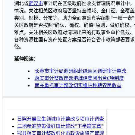
湖北省
武汉市
审计局在区级政府性收支管理情况审计中，
情况。关注相关区政府是否坚持全领域、全口径、全覆盖
类别、规模、分布等，助力全面准确真实编制“一账一表”
关区政府是否按照“确认、确权、确值”原则，做好确权
难点。关注相关区政府对清理出来的行政事业单位低效、
各种资源性国有资产处置方案是否符合省市政策部署要求
径。
延伸阅读：
长春市审计局调研组赴绿园区调研审计整改
落实审计整改连云港城建集团出台6项制度
南充重抓审计整改切实维护种粮农民收益
日照开展民生领域审计整改专项审计调查
三地精准施策做好审计整改"下半篇文章"
冠县落实审计整改强化市政设施资产管理