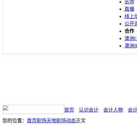
名师
直播
线上
公开
合作
澳洲C
澳洲I
首页
认识会计
会计人物
会
您的位置：
首页
职场天地
职场动态
正文