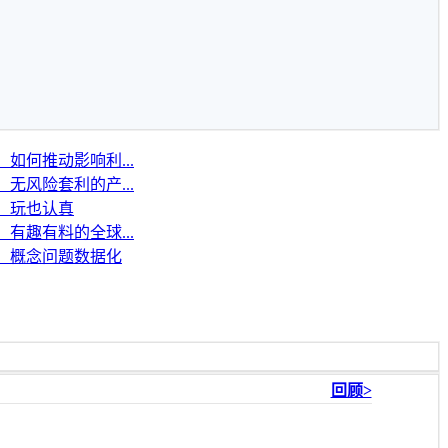
如何推动影响利...
无风险套利的产...
：玩也认真
有趣有料的全球...
0：概念问题数据化
回顾>