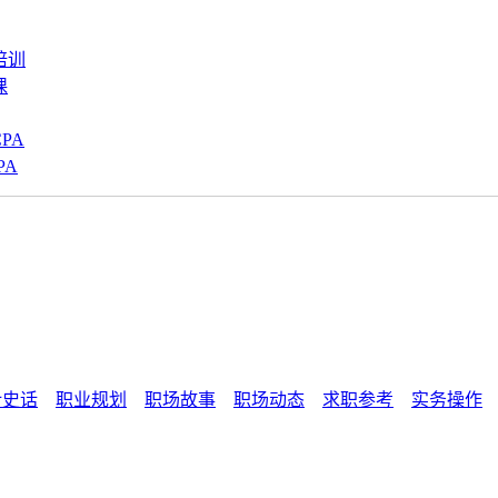
培训
课
PA
PA
计史话
职业规划
职场故事
职场动态
求职参考
实务操作