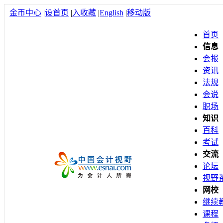
金币中心
|
设首页
|
入收藏
|
English
|
移动版
首页
信息
会报
资讯
法规
会说
职场
知识
百科
考试
交流
论坛
视野
网校
继续
课程