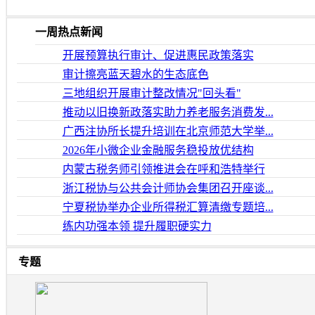
一周热点新闻
开展预算执行审计、促进惠民政策落实
审计擦亮蓝天碧水的生态底色
三地组织开展审计整改情况"回头看"
推动以旧换新政落实助力养老服务消费发...
广西注协所长提升培训在北京师范大学举...
2026年小微企业金融服务稳投放优结构
内蒙古税务师引领推进会在呼和浩特举行
浙江税协与公共会计师协会集团召开座谈...
宁夏税协举办企业所得税汇算清缴专题培...
练内功强本领 提升履职硬实力
专题