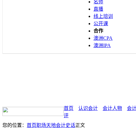
名师
直播
线上培训
公开课
合作
澳洲CPA
澳洲IPA
首页
认识会计
会计人物
会
评
您的位置：
首页
职场天地
会计史话
正文