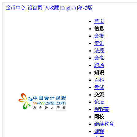
金币中心
|
设首页
|
入收藏
|
English
|
移动版
首页
信息
会报
资讯
法规
会说
职场
知识
百科
考试
交流
论坛
视野茶
网校
继续教育
课程