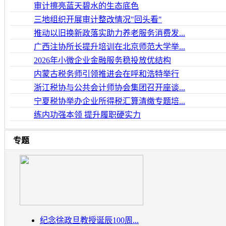
审计擦亮蓝天碧水的生态底色
三地组织开展审计整改情况"回头看"
推动以旧换新政落实助力养老服务消费发...
广西注协所长提升培训在北京师范大学举...
2026年小微企业金融服务稳投放优结构
内蒙古税务师引领推进会在呼和浩特举行
浙江税协与公共会计师协会集团召开座谈...
宁夏税协举办企业所得税汇算清缴专题培...
练内功强本领 提升履职硬实力
专题
纪念徐政旦教授诞辰100周...