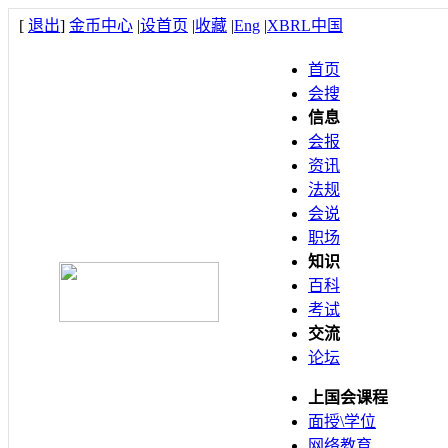
[
退出
]
金币中心
|
设首页
|
收藏
|
Eng
|
XBRL中国
首页
会搜
信息
会报
资讯
法规
会说
职场
知识
百科
考试
交流
论坛
上国会课程
面授\学位
网络教育