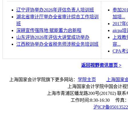
辽宁评协举办2026年评估负责人培训班
参加2
湖北省审计厅举办全省审计综合工作培训
加培...
班
201
深耕宣传强阵地 赋能蓄力启新程
aicp
山东评协2026年评估大讲堂成功举办
上戏教
江西税协举办全省税务师涉税业务培训班
容...
CPA
返回视野资讯首页 >
上海国家会计学院旗下更多网站：
学院主页
上海国家
上海国家会计学院中国会计视
上海市青浦区蟠龙路200号(201702) 联系电话：
工作时间:8:30-16:30 传真：0
沪ICP备0501352