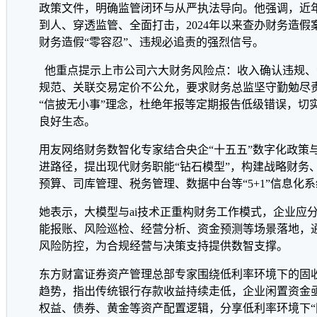
政策文件，明确监管闭环与从严执法导向。他强调，近
到人、穿透监管、全面打击，2024年以来查办财务造假
财务造假“零容忍”、违规必追责的强烈信号。
他重点提示上市公司六大财务风险点：收入确认违规、
规范、关联交易定价不公允，要求财务总监坚守勤勉尽
“信披无小事”理念，杜绝年报等定期报告低级错误，切
良好生态。
用友网络财务数智化专家结合央企“十五五”数字化政策
进路径，提出现代财务职能“钻石模型”，构建战略财务
预算、司库管理、税务管理、数据中台等“5+1”信息化
她表示，大模型与ai技术正重构财务工作模式，企业应
能报账、风险巡检、经营分析、资金预测等场景落地，
风险防控，为合规经营与决策支持提供数智支撑。
东方财富证券资产管理总部专家围绕低利率环境下的固
趋势，指出传统银行存款收益持续走低，企业闲置资金
权益、债券、黄金等资产配置逻辑，分享低利率环境下“