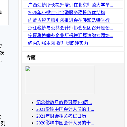
广西注协所长提升培训在北京师范大学举...
、
动
2026年小微企业金融服务稳投放优结构
内蒙古税务师引领推进会在呼和浩特举行
浙江税协与公共会计师协会集团召开座谈...
宁夏税协举办企业所得税汇算清缴专题培...
练内功强本领 提升履职硬实力
应
次
专题
、
，
纪念徐政旦教授诞辰100周...
2021影响中国会计人员的十...
2021年财会相关考试日历
合
2020影响中国会计人员的十...
系列