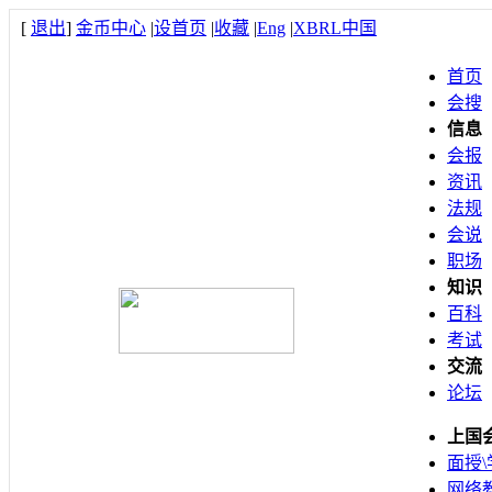
[
退出
]
金币中心
|
设首页
|
收藏
|
Eng
|
XBRL中国
首页
会搜
信息
会报
资讯
法规
会说
职场
知识
百科
考试
交流
论坛
上国
面授\
网络