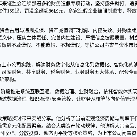
年来证监会连续部署多轮财务造假专项行动，坚持露头就打、追
案件159起，罚没金额超86亿元，多家造假企业被强制退市，释放
资金占用与违规担保、资产减值调节利润、内控失效、并购重组
责义务，压实主体责任、完善内控建设、严把信息披露质量，树
实做到不敢造假、不能造假、不想造假，守护公司声誉与资本市
与上市公司实践，解读财务数字化从信息化到数据化、智能化的
、司库财务、共享财务、税务财务、业务财务五大体系，配套全
系统架构。
分阶段推进系统互联互通、数据治理、业财融合，依托智能体实
通过数据治理+知识治理+安全管控，让财务从核算转向价值管理
收策略探讨带来实战分享。他分析了当前宏观经济周期与利率下
亟需多元化配置渠道。结合大类资产轮动规律，他详解大宗商品
固收+”、分散投资、动态再平衡等核心策略，为上市公司闲置资