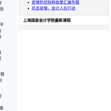
疫情防控财税政策汇编专题
责
抗击疫情，会计人在行动
出
上海国家会计学院最新课程
不
立
场
演
面
现智
与
行
、
金