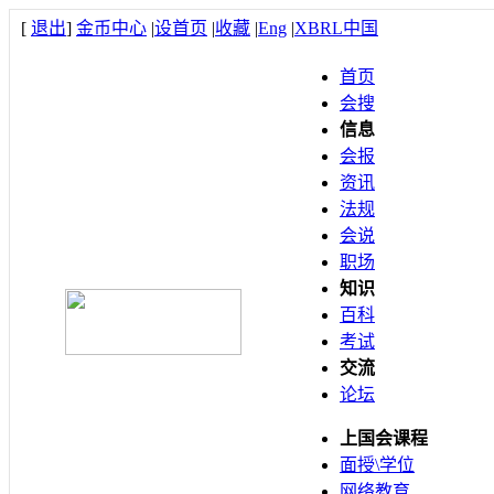
[
退出
]
金币中心
|
设首页
|
收藏
|
Eng
|
XBRL中国
首页
会搜
信息
会报
资讯
法规
会说
职场
知识
百科
考试
交流
论坛
上国会课程
面授\学位
网络教育