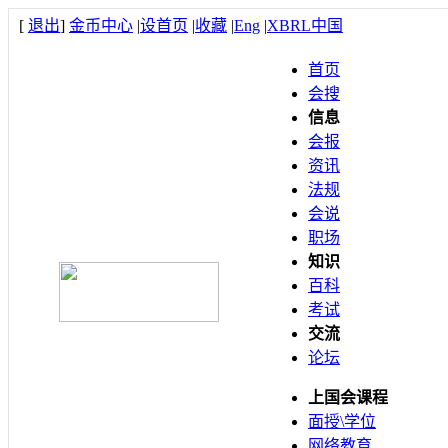
[
退出
]
金币中心
|
设首页
|
收藏
|
Eng
|
XBRL中国
首页
会搜
信息
会报
资讯
法规
会说
职场
知识
百科
考试
交流
论坛
上国会课程
面授\学位
网络教育