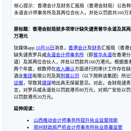
核心提示：香港会计及财务汇报局（香港会财局）公告称
永道会计师事务所及其两位合伙人，并处以罚款共160万
原标题：香港会财局就多项审计缺失谴责普华永道及其两位
万港元
钛媒体app
10月16日
消息，
香港
会计
及
财务
汇报局（香港
缺失谴责罗兵咸
永道
会计师事务所
（即
普华永道
在香港分
道）及其两位合伙人，并处以罚款共160万港元。根据香港会
两个年度，核数师在
收入确认
方面进行的审计工作存在缺
酒业
集团
有限公司及其
附属公司
（以下简称该集团）所记
证据
，导致其
错误
地出具无保留意见。对此，会财局谴责
言，对罗兵咸永道处以罚款港币80万元，对郑广安处以罚
以罚款港币20万元。
延伸阅读：
山西推动会计师事务所提升执业监督效能
郑州财政局严抓会计师事务所执业质量监管