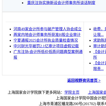
重庆注协实施新设会计师事务所谈话制度
河南49家会计所参与破产管理人协会成立
收费，
两家内地会计师事务所获准H股企业审计
让我...
宁夏通报2025会计所执业质量检查情况
求助陈
中兴财光华被罚2.1亿审计项目虚假记载
审计助
广东注协:会计所低价低质问题典型案例通
【会计
报
所
【会计
限责...
返回视野资讯首页 >
上海国家会计学院旗下更多网站：
学院主页
上海国家
上海国家会计学院中国会计视
上海市青浦区蟠龙路200号(201702) 联系电话：