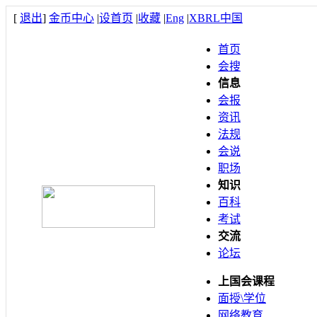
[
退出
]
金币中心
|
设首页
|
收藏
|
Eng
|
XBRL中国
首页
会搜
信息
会报
资讯
法规
会说
职场
知识
百科
考试
交流
论坛
上国会课程
面授\学位
网络教育