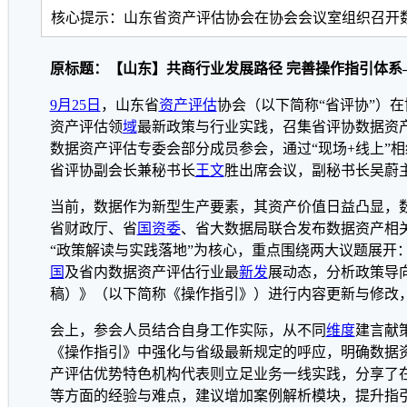
核心提示：山东省资产评估协会在协会会议室组织召开
原标题：【山东】共商行业发展路径 完善操作指引体
9月25日
，山东省
资产评估
协会（以下简称“省评协”）
资产评估领
域
最新政策与行业实践，召集省评协数据资
数据资产评估专委会部分成员参会，通过“现场+线上”
省评协副会长兼秘书长
王文
胜出席会议，副秘书长吴蔚
当前，数据作为新型生产要素，其资产价值日益凸显，
省财政厅、省
国资委
、省大数据局联合发布数据资产相
“政策解读与实践落地”为核心，重点围绕两大议题展开
国
及省内数据资产评估行业最
新发
展动态，分析政策导
稿）》（以下简称《操作指引》）进行内容更新与修改
会上，参会人员结合自身工作实际，从不同
维度
建言献
《操作指引》中强化与省级最新规定的呼应，明确数据
产评估优势特色机构代表则立足业务一线实践，分享了
等方面的经验与难点，建议增加案例解析模块，提升指