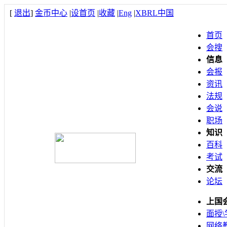
[
退出
]
金币中心
|
设首页
|
收藏
|
Eng
|
XBRL中国
首页
会搜
信息
会报
资讯
法规
会说
职场
知识
百科
考试
交流
论坛
上国
面授\
网络