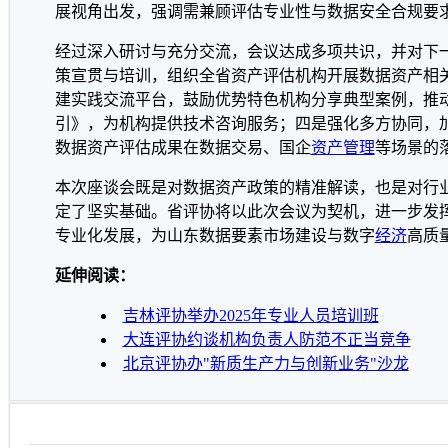
展视角出发，强调需兼顾评估专业性与数据安全合规要
经过深入研讨与充分交流，会议达成多项共识，并对下
策宣贯与培训，组织全省资产评估机构开展数据资产相
建实践交流平台，鼓励优势特色机构分享典型案例，推
引》，为机构提供技术咨询服务；四是强化多方协同，
数据资产评估成果在数据交易、国企
资产管理
等场景的
本次座谈会既是对数据资产政策的精准解读，也是对行
定了坚实基础。省评协将以此次会议为契机，进一步发
专业化发展，为山东数据要素市场建设与数字
经济
高质
延伸阅读：
吉林评协举办2025年专业人员培训班
大连评协约谈机构负责人防范不正当竞争
北京评协办"新质生产力与创新业务"沙龙