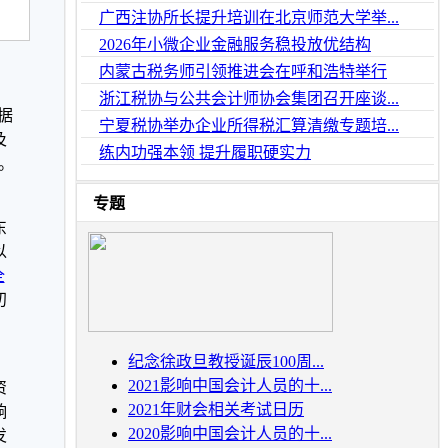
广西注协所长提升培训在北京师范大学举...
2026年小微企业金融服务稳投放优结构
内蒙古税务师引领推进会在呼和浩特举行
浙江税协与公共会计师协会集团召开座谈...
据
宁夏税协举办企业所得税汇算清缴专题培...
及
练内功强本领 提升履职硬实力
。
专题
东
以
全
初
纪念徐政旦教授诞辰100周...
2021影响中国会计人员的十...
资
2021年财会相关考试日历
响
2020影响中国会计人员的十...
发