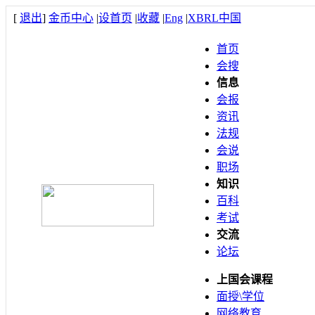
[
退出
]
金币中心
|
设首页
|
收藏
|
Eng
|
XBRL中国
首页
会搜
信息
会报
资讯
法规
会说
职场
知识
百科
考试
交流
论坛
上国会课程
面授\学位
网络教育