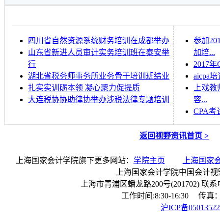
四川省自然资源系统财务培训在成都举办
参加2
山东省新进人员审计实务培训班在泰安举
加培...
行
201
湖北省税务师事务所业务骨干培训班结业
aicp
扎实实训砺本领 凝心聚力促提质
上戏教
大连税协协助律协举办涉税法律专题培训
容...
CPA
返回视野资讯首页 >
上海国家会计学院旗下更多网站：
学院主页
上海国家
上海国家会计学院中国会计视
上海市青浦区蟠龙路200号(201702) 联系电话：
工作时间:8:30-16:30 传真：0
沪ICP备0501352