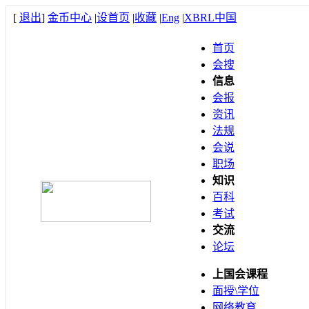
[
退出
]
金币中心
|
设首页
|
收藏
|
Eng
|
XBRL中国
首页
会搜
信息
会报
资讯
法规
会说
职场
知识
百科
考试
交流
论坛
上国会课程
面授\学位
网络教育