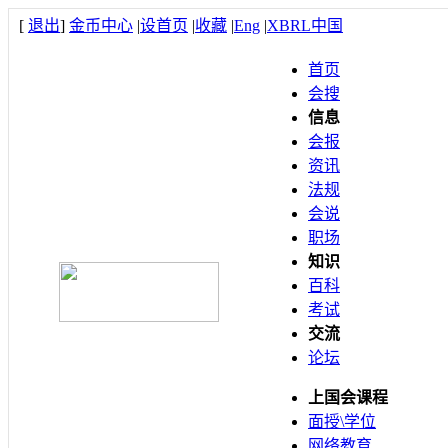
[
退出
]
金币中心
|
设首页
|
收藏
|
Eng
|
XBRL中国
首页
会搜
信息
会报
资讯
法规
会说
职场
知识
百科
考试
交流
论坛
上国会课程
面授\学位
网络教育