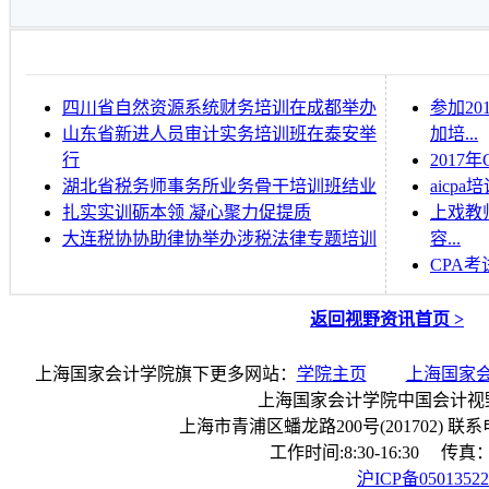
四川省自然资源系统财务培训在成都举办
参加2
山东省新进人员审计实务培训班在泰安举
加培...
行
201
湖北省税务师事务所业务骨干培训班结业
aicp
扎实实训砺本领 凝心聚力促提质
上戏教
大连税协协助律协举办涉税法律专题培训
容...
CPA
返回视野资讯首页 >
上海国家会计学院旗下更多网站：
学院主页
上海国家
上海国家会计学院中国会计视
上海市青浦区蟠龙路200号(201702) 联系电话：
工作时间:8:30-16:30 传真：0
沪ICP备0501352