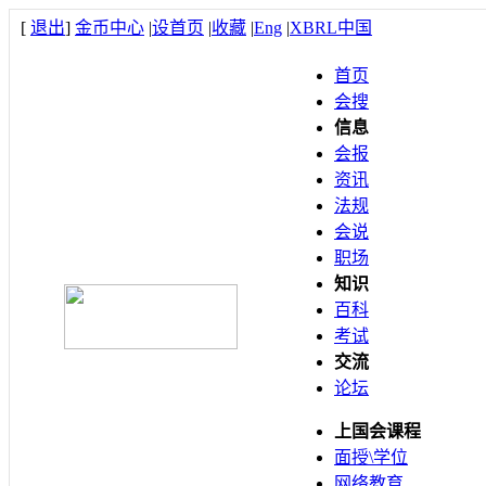
[
退出
]
金币中心
|
设首页
|
收藏
|
Eng
|
XBRL中国
首页
会搜
信息
会报
资讯
法规
会说
职场
知识
百科
考试
交流
论坛
上国会课程
面授\学位
网络教育