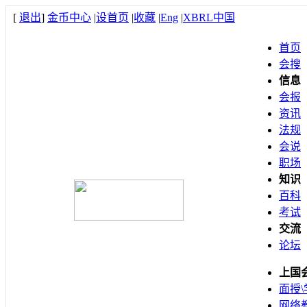
[
退出
]
金币中心
|
设首页
|
收藏
|
Eng
|
XBRL中国
首页
会搜
信息
会报
资讯
法规
会说
职场
知识
百科
考试
交流
论坛
上国
面授\
网络