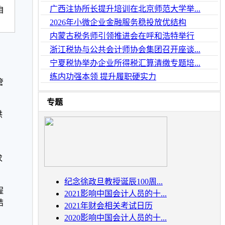
广西注协所长提升培训在北京师范大学举...
自
2026年小微企业金融服务稳投放优结构
内蒙古税务师引领推进会在呼和浩特举行
浙江税协与公共会计师协会集团召开座谈...
宁夏税协举办企业所得税汇算清缴专题培...
，
练内功强本领 提升履职硬实力
管
专题
供
求
纪念徐政旦教授诞辰100周...
程
2021影响中国会计人员的十...
结
2021年财会相关考试日历
2020影响中国会计人员的十...