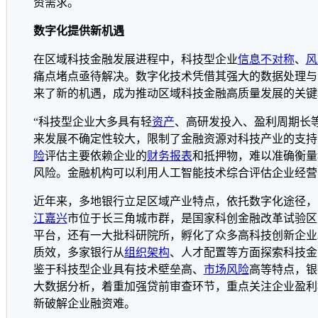
资需求。
数字化提供新机遇
在区域科技金融发展进程中，科技型企业
信息不对称
、
风
痛点堵点亟待解决。数字化技术凭借其强大的数据处理与
来了新的机遇，成为推动区域科技金融高质量发展的关键
“科技型企业大多具有轻
资产
、高研发投入、盈利周期长
来发展不确定性较大，限制了金融资源对科技产业的支持
险
评估主要依赖企业的
财务报表
和抵押物，难以准确衡量
风险。金融机构可以利用人工智能技术综合评估企业经营
近年来，多地银行立足区域产业特点，依托数字化途径，
江
嘉兴
市位于长三角城市群，是国家科创金融改革试验区
平台，还有一大批科研院所，孵化了众多高科技创新企业
质效，多家银行从
组织架构
、人才配置等方面探索科技金
鉴于科技型企业具有技术壁垒高、
市场风险
高等特点，银
大数据分析，着重加强贷前审查环节，重点关注企业盈利
新破解企业融资难。