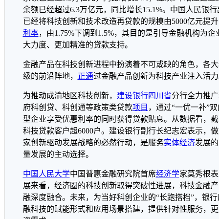
余额已经超过6.3万亿元，同比增长15.1%。中国人民
已经将科技创新和技术改造再贷款的规模由5000亿元提升
利率
，由1.75%下调到1.5%，其目的是引导金融机构
大力度、更加精准的贷款支持。
金融产品在科技创新进程中扮演着不可或缺的角色，各大
级的前沿阵地，
正通
过金融产品创新为科技产业注入活力
为推动成渝地区科技创新，
建设银行
四川省
分行全力推广
府科创贷、科创通等政策类贷款
项目
，通过“一优一补”
型企业享受优惠利率的同时获得贷款贴息。从数据看，截至
科技贷款客户超6000户。建设银行副行长纪志宏表示，
家创新驱动发展战略的必然行动，是服务
实体经济
发展的
量发展的主动选择。
中国人民大学
中国普惠金融研究院首席
经济学
家莫秀根表
展来看，经济圈的科技创新取得突破性进展，科技金融产
融深度融合。未来，为当好科创企业的“长跑搭档”，银
融科技的赋能形式和应用场景搭建，提供针对性服务，更