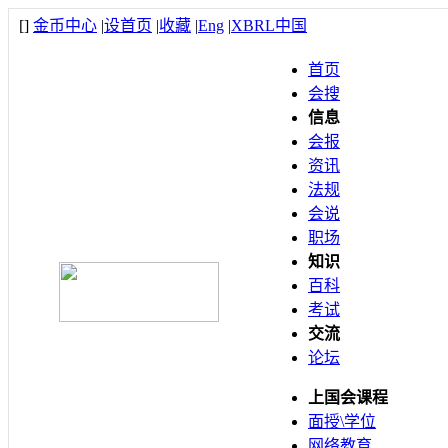
[
]
金币中心
|
设首页
|
收藏
|
Eng
|
XBRL中国
首页
会搜
信息
会报
资讯
法规
会说
职场
知识
百科
考试
交流
论坛
上国会课程
面授\学位
网络教育