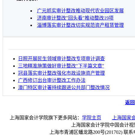
广元抓实审计整改推动现代农业园区发展
济南审计整改"回头看"推动整改19项
淄博落实审计整改切实规范资产租赁管理
日照开展民生领域审计整改专项审计调查
三地精准施策做好审计整改"下半篇文章"
冠县落实审计整改强化市政设施资产管理
广西修订出台审计整改工作办法
澳门特区审计署持续跟进公共部门整改情况
返回
上海国家会计学院旗下更多网站：
学院主页
上海国家
上海国家会计学院中国会计视
上海市青浦区蟠龙路200号(201702) 联系电话：