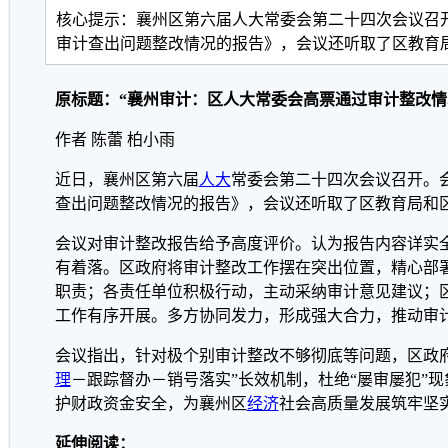
核心提示：襄州区第六届人大常委会第二十四次会议召开
审计查出问题整改情况的报告》，会议还听取了区教育
原标题：“襄州审计：区人大常委会高票通过审计整改情
作者 陈蕾 柏小雨
近日，襄州区第六届
人大
常委会第二十四次会议召开。会
查出问题整改情况的报告》，会议还听取了区教育局和
会议对审计整改报告给予高度评价。认为报告内容详实
有着落。区政府将审计整改工作摆在突出位置，精心部署
职责；各责任单位积极行动，主动采纳审计意见建议；
工作有序开展。多方协同发力，形成强大合力，推动审
会议指出，针对极个别审计整改不够彻底等问题，区政
理
－跟踪督办－销号落实”长效机制，杜绝“屡审屡犯”
护财政资金安全，为襄州区
经济
社会高质量发展筑牢坚
延伸阅读：