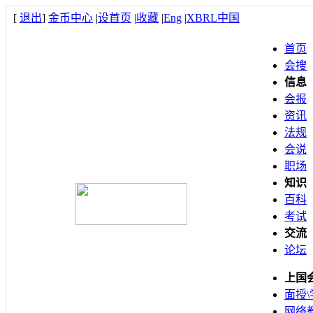
[
退出
]
金币中心
|
设首页
|
收藏
|
Eng
|
XBRL中国
首页
会搜
信息
会报
资讯
法规
会说
职场
知识
百科
考试
交流
论坛
上国
面授\
网络