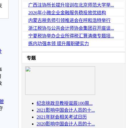
广西注协所长提升培训在北京师范大学举...
支
2026年小微企业金融服务稳投放优结构
内蒙古税务师引领推进会在呼和浩特举行
浙江税协与公共会计师协会集团召开座谈...
宁夏税协举办企业所得税汇算清缴专题培...
练内功强本领 提升履职硬实力
计
专题
事
督
改
管
纪念徐政旦教授诞辰100周...
守
2021影响中国会计人员的十...
2021年财会相关考试日历
2020影响中国会计人员的十...