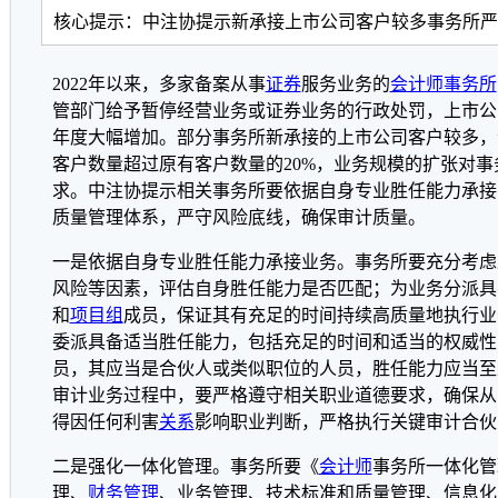
核心提示：中注协提示新承接上市公司客户较多事务所严
2022年以来，多家备案从事
证券
服务业务的
会计师事务所
管部门给予暂停经营业务或证券业务的行政处罚，上市公
年度大幅增加。部分事务所新承接的上市公司客户较多，
客户数量超过原有客户数量的20%，业务规模的扩张对事
求。中注协提示相关事务所要依据自身专业胜任能力承接
质量管理体系，严守风险底线，确保审计质量。
一是依据自身专业胜任能力承接业务。事务所要充分考虑
风险等因素，评估自身胜任能力是否匹配；为业务分派具
和
项目组
成员，保证其有充足的时间持续高质量地执行业
委派具备适当胜任能力，包括充足的时间和适当的权威性
员，其应当是合伙人或类似职位的人员，胜任能力应当至
审计业务过程中，要严格遵守相关职业道德要求，确保从
得因任何利害
关系
影响职业判断，严格执行关键审计合伙
二是强化一体化管理。事务所要《
会计师
事务所一体化管
理、
财务管理
、业务管理、技术标准和质量管理、信息化