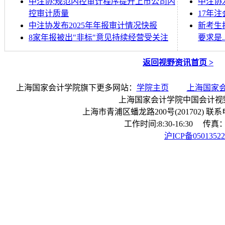
中注协:规范内控审计程序提升上市公司内
中注协
控审计质量
17年
中注协发布2025年年报审计情况快报
新考生
8家年报被出"非标"意见持续经营受关注
要求是..
返回视野资讯首页 >
上海国家会计学院旗下更多网站：
学院主页
上海国家
上海国家会计学院中国会计视
上海市青浦区蟠龙路200号(201702) 联系电话：
工作时间:8:30-16:30 传真：0
沪ICP备0501352