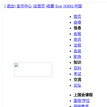
[
退出
]
金币中心
|
设首页
|
收藏
|
Eng
|
XBRL中国
首页
会搜
信息
会报
资讯
法规
会说
职场
知识
百科
考试
交流
论坛
上国会课程
面授\学位
网络教育