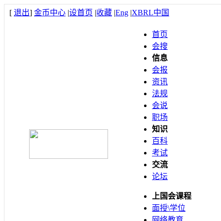
[
退出
]
金币中心
|
设首页
|
收藏
|
Eng
|
XBRL中国
首页
会搜
信息
会报
资讯
法规
会说
职场
知识
百科
考试
交流
论坛
上国会课程
面授\学位
网络教育