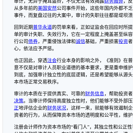
审计，无异于掩耳盗铃，不仅无法有效揭露
财务
舞弊
，反
从多年前的
美国
安然
公司事件开始，这些年国内外都不乏
事件，而复盘过往的大案中，审计的失职往往都是堤坝溃
回到近期
普华永道
的罚单来看，正如证监会在回应时所提
单的审计失职、失效行为，它在一定程度上掩盖甚至纵容
行公司
债券
，严重侵蚀法律和
诚信
基础，严重损害
投资
者
心，依法应予严惩。
也正因此，穿透
注会
行业本身的影响之外，《准则》在普
意不仅是对审计人员职业道德的基本要求，更是重申维护
到底，加强审计独立性的底层逻辑，还是希望能够从源头
本市场正常交易秩序。
审计的本质在于提供真实、可靠的
财务信息
，帮助投资者
决策
。当审计师保持高度独立性时，他们能够不受外部压
正
地评估企业的
财务状况
，这样一来，就能够有效遏制企
资者的行为，从而保障资本市场的透明度和公平性，维护
注册会计师作为资本市场的“看门人”，其独立性和公正