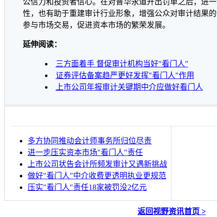
公信力和投资者信心。在对普华永道开出罚单之后，进一
性，也有助于重建审计行业形象，增强公众对审计结果的
参与市场交易，促进资本市场的繁荣发展。
延伸阅读：
三方面着手 督促审计机构当好"看门人"
证券评估备案趋严更好发挥"看门人"作用
上市公司年报审计关键期中介应做好看门人
多方协同推动会计师事务所归位尽责
进一步压实资本市场"看门人"责任
上市公司状告会计所频发审计又遇新挑战
做好"看门人"中介收费更透明执业更规范
压实"看门人"责任18家被罚没2亿元
返回视野资讯首页 >