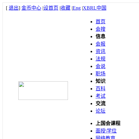
[
退出
]
金币中心
|
设首页
|
收藏
|
Eng
|
XBRL中国
首页
会搜
信息
会报
资讯
法规
会说
职场
知识
百科
考试
交流
论坛
上国会课程
面授\学位
网络教育