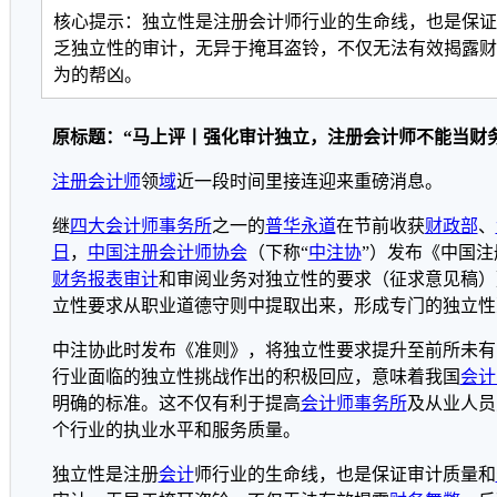
核心提示：独立性是注册会计师行业的生命线，也是保证
乏独立性的审计，无异于掩耳盗铃，不仅无法有效揭露财
为的帮凶。
原标题：“马上评丨强化审计独立，注册会计师不能当财
注册会计师
领
域
近一段时间里接连迎来重磅消息。
继
四大会计师事务所
之一的
普华
永道
在节前收获
财政部
、
日
，
中国注册会计师协会
（下称“
中注协
”）发布《中国注
财务报表
审计
和审阅业务对独立性的要求（征求意见稿）
立性要求从职业道德守则中提取出来，形成专门的独立性
中注协此时发布《准则》，将独立性要求提升至前所未有
行业面临的独立性挑战作出的积极回应，意味着我国
会计
明确的标准。这不仅有利于提高
会计师事务所
及从业人员
个行业的执业水平和服务质量。
独立性是注册
会计
师行业的生命线，也是保证审计质量和