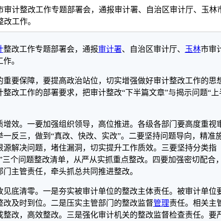
市审计整改工作专题部署会，通报审计署、自治区审计厅、玉林
整改工作。
计
整改工作专题部署会，通报
审计署
、自治区审计厅、
玉林
市审
工作。
的重要保障，要提高政治站位，切实增强做好审计整改工作的思
整改工作的部署要求，把审计整改“下半篇文章”与揭示问题“上
质增效。一要加强组织领导，高位推进。各级各部门要高度重视
一反三，做到“真改、快改、实改”。二要坚持问题导向，精准
根源解决问题，堵住漏洞，切实提升工作质效。三要坚持分类指
”三个问题整改清单，从严从实抓重点整改。四要加强密切配合
部门主管责任，牵头抓总共同推进整改。
改见底清零。一是夯实被审计单位的整改主体责任。被审计单位
整改及时到位。二是压实主管部门的整改监督
管理
责任。相关主
成整改，高效整改。三是强化审计机关的整改监督检查责任。要