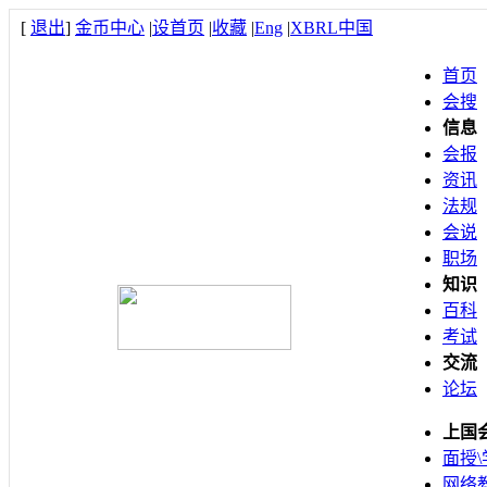
[
退出
]
金币中心
|
设首页
|
收藏
|
Eng
|
XBRL中国
首页
会搜
信息
会报
资讯
法规
会说
职场
知识
百科
考试
交流
论坛
上国
面授\
网络