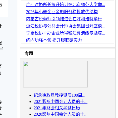
广西注协所长提升培训在北京师范大学举...
市
2026年小微企业金融服务稳投放优结构
内蒙古税务师引领推进会在呼和浩特举行
浙江税协与公共会计师协会集团召开座谈...
计
宁夏税协举办企业所得税汇算清缴专题培...
练内功强本领 提升履职硬实力
想
半
专题
审
施
，
纪念徐政旦教授诞辰100周...
2021影响中国会计人员的十...
要
2021年财会相关考试日历
管
2020影响中国会计人员的十...
严