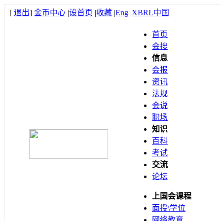
[
退出
]
金币中心
|
设首页
|
收藏
|
Eng
|
XBRL中国
首页
会搜
信息
会报
资讯
法规
会说
职场
知识
百科
考试
交流
论坛
上国会课程
面授\学位
网络教育