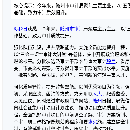
核心提示：今年来，随州市审计局聚焦主责主业，以“五
基础，致力审计质效提升。
6月2日
获悉，今年来，
随州市
审计
局聚焦主责主业，以“
作基础，致力审计质效提升。
强化队伍建设，提升履职能力。实施全员能力提升工程，
以“三会一课”“审计大讲堂”等载体，集中开展政治理论
理论根基。分批次选派审计干部参与重大审计
项目
、省厅
委、市委巡视巡察，有效提升审计干部的实战水平。实施
一批有思路、会协调、能担当、善创新的年轻主审人才，
强化质量管控，提升监督效能。以创优秀项目为引领，强
初，采取座谈、函询等方式，充分听取
人大
、纪委监委、
意见建议，同时通过市政府门户网站、
随州
日报、局微信
向社会征集审计项目计划建议，推动项目立项质量提升。
程，全面抓好审计项目的审前调查了解、审计方案编制、
个审计项目严格按照规范的程序和要
求实
施。建立健全审
制，有效延伸审计整改链条，压实审计整改责任。