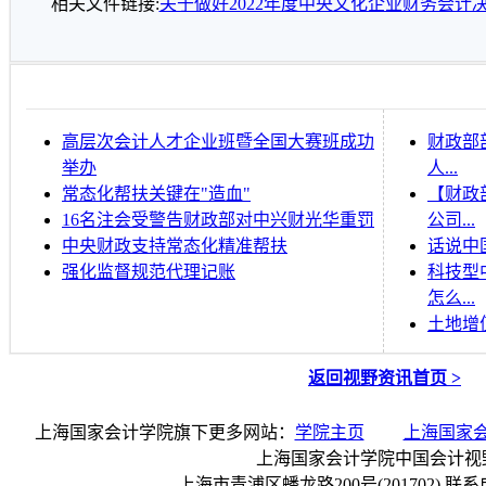
相关文件链接:
关于做好2022年度中央文化企业财务会计
高层次会计人才企业班暨全国大赛班成功
财政部
举办
人...
常态化帮扶关键在"造血"
【财政
16名注会受警告财政部对中兴财光华重罚
公司...
中央财政支持常态化精准帮扶
话说中
强化监督规范代理记账
科技型
怎么...
土地增
返回视野资讯首页 >
上海国家会计学院旗下更多网站：
学院主页
上海国家
上海国家会计学院中国会计视
上海市青浦区蟠龙路200号(201702) 联系电话：