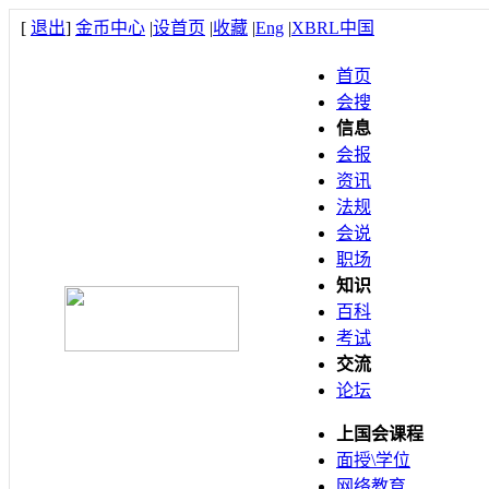
[
退出
]
金币中心
|
设首页
|
收藏
|
Eng
|
XBRL中国
首页
会搜
信息
会报
资讯
法规
会说
职场
知识
百科
考试
交流
论坛
上国会课程
面授\学位
网络教育