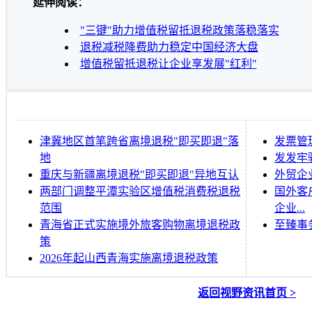
延伸阅读：
"三键"助力增值税留抵退税政策落稳落实
退税减税降费助力稳定中国经济大盘
增值税留抵退税让企业享发展"红利"
津冀地区首笔跨省离境退税"即买即退"落
发票管
地
发发牢
重庆与新疆离境退税"即买即退"异地互认
外贸企
两部门调整平潭实验区增值税消费税退税
国外客
范围
企业...
青海省正式实施境外旅客购物离境退税政
至臻事
策
2026年起山西青海实施离境退税政策
返回视野资讯首页 >