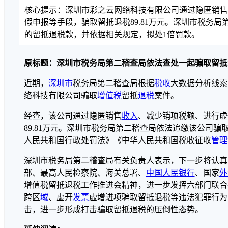
核心提示：深圳市彩之云网络科技有限公司通过隐匿销售
假申报等手段，骗取留抵退税89.81万元。深圳市税务
的留抵退税款，并依据相关规定，拟处1倍罚款。
原标题：深圳市税务局第二稽查局依法查处一起骗取留抵
近期，
深圳市
税务局第二稽查局根据
税收
大数据分析线索
络科技有限公司骗取
增值税
留抵
退税
案件。
经查，该公司通过隐匿销售
收入
、减少销项税额、进行虚
89.81万元。深圳市税务局第二稽查局依法追缴该公司
人民共和国行政处罚法》《中华人民共和国税收征收
管理
深圳市税务局第二稽查局有关负责人表示，下一步将认真
部、最高人民检察院、海关总署、
中国人民银行
、国家
外
增值税留抵退税工作推进会精神，进一步发挥六部门联合
跨区
域
、虚开
发票
虚增进项骗取留抵退税等违法犯罪行为
击，进一步形成打击骗取留抵退税的压倒性态势。