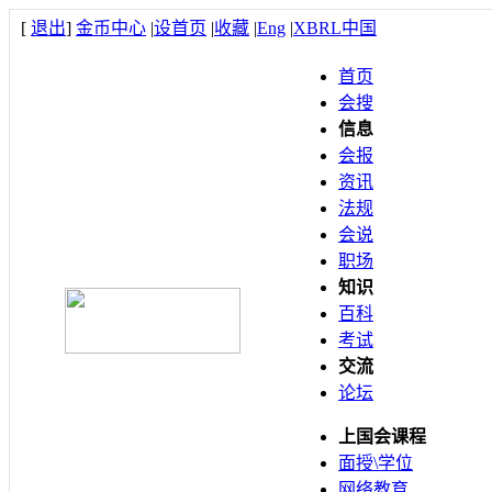
[
退出
]
金币中心
|
设首页
|
收藏
|
Eng
|
XBRL中国
首页
会搜
信息
会报
资讯
法规
会说
职场
知识
百科
考试
交流
论坛
上国会课程
面授\学位
网络教育