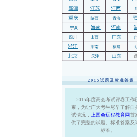
新疆
江苏
江西
重庆
陕西
青海
海南
河南
宁夏
广东
四川
山西
浙江
湖南
福建
北京
山东
天津
2015试题及标准答案
2015年度高会考试评卷工作
束，为让广大考生尽早了解自
试情况，
上国会远程教育网
首
供了完整的试题、标准答案及
标准。