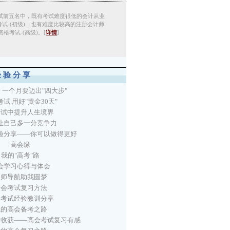
试前五名中，既有考试难度很低的会计从业
考试-(初级)，也有难度比较高的注册会计师
格考试-(高级)。[
详情
]
经验分享
 一个月要迈出"四大步"
试 用好"黄金30天"
考试中提升人生境界
让自己多一分竞争力
验分享——你可以做得更好
高会缘
我的"高考"路
会学习心得与体会
名师导航助我圆梦
高会考试复习方法
会考试经验教训分享
我的高会备考之路
有收获——高会考试复习有感