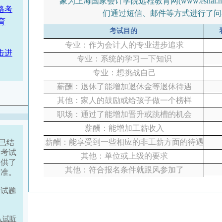
象为上海国家会计学院远程教育网(www.esnai
格考
们通过短信、邮件等方式进行了问
育
考试目的
专业：作为会计人的专业进步追求
击进
专业：系统的学习一下知识
专业：想挑战自己
薪酬：退休了能增加退休金等退休待遇
其他：家人的鼓励或给孩子做一个榜样
职场：通过了能增加晋升或跳槽的机会
薪酬：能增加工薪收入
薪酬：能享受到一些相应的非工薪方面的待遇
已结
身考试
其他：单位或上级的要求
提供了
其他：符合报名条件就跟风参加了
标准。
格试题
入试听