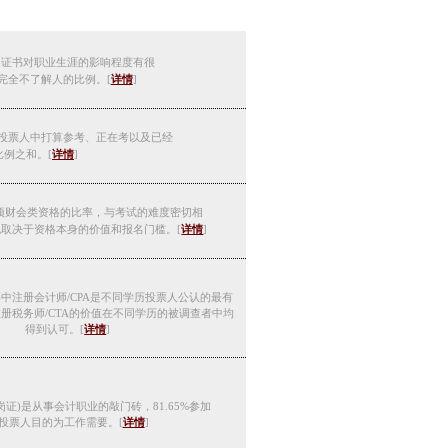
、
证书
对职业生涯的影响程度有很
完全不了解人的比例。[
详情
]
投票
人中
打算参考、正在考以及已经
比
例之和。[
详情
]
项财会类资格的
比率，与考试的难度密切相
也取决于资格本身的
价值和报名门槛。[
详情
]
中注册会计师/CPA是不同学历投票人公认的最有
册税务师/CTA的价值在不同学历的被调查者中均
得到认可。[
详情
]
证)是从事会计职业的敲门砖，81.65%参加
投票人目的为工作需要。[
详情
]