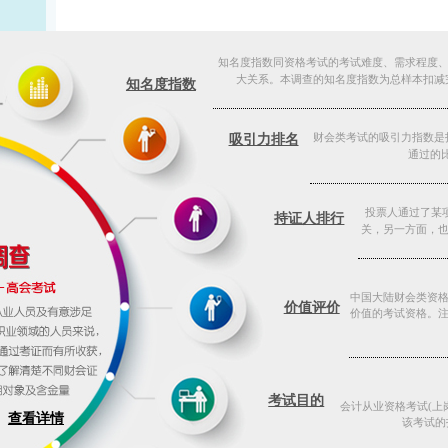
知名度指数同资格考试的考试难度、需求程度
大关系。本调
查的知名度
指数为总样本扣减
知名度指数
财会类考试的吸引力指数是
吸引力排名
通过的
投票人通过了某
持证人排行
关，
另一方面，
中国大陆财会类资格
价值评价
价值的考试资格。注
考试目的
会计从业资格考试(上岗
查看详情
该考试的