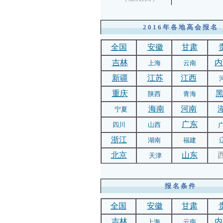
2016年各地高会报名
全国
安徽
甘肃
吉林
内
上海
云南
新疆
江苏
江西
重庆
陕西
青海
海南
河南
宁夏
广东
四川
山西
浙江
湖南
福建
北京
山东
天津
报名条件
全国
安徽
甘肃
吉林
内
上海
云南