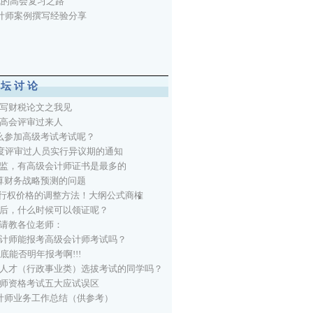
我的高会复习之路
计师案例撰写经验分享
论坛讨论
写财税论文之我见
高会评审过来人
么参加高级考试考试呢？
年度评审过人员实行异议期的通知
监，有高级会计师证书是最多的
算财务战略预测的问题
-行权价格的调整方法！大纲公式商榷
后，什么时候可以领证呢？
请教各位老师：
计师能报考高级会计师考试吗？
底能否明年报考啊!!!
人才（行政事业类）选拔考试的同学吗？
师资格考试五大应试误区
计师业务工作总结（供参考）