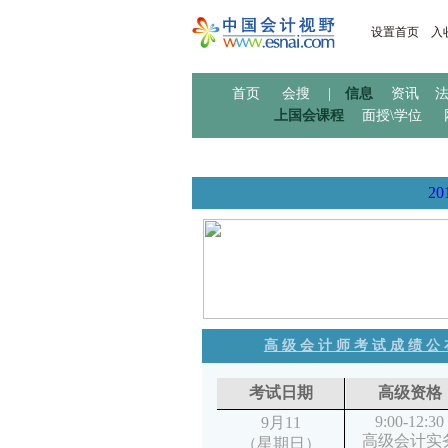
设置首页
入
首页
会搜
|
信息
资讯
上国会课程
面授\学位
2
高级会计师考试成绩公
考试日期
高级资格
9:00-12:30
9月11
高级会计实
（星期日）