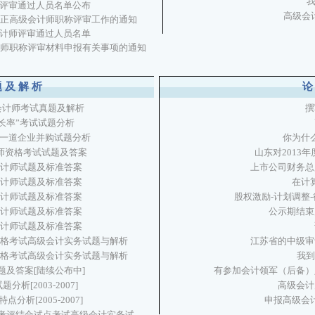
评审通过人员名单公布
高级会
、正高级会计师职称评审工作的通知
计师评审通过人员名单
计师职称评审材料申报有关事项的通知
题及解析
高级会计师考试真题及解析
撰
长率”考试试题分析
一道企业并购试题分析
你为什
计师资格考试试题及答案
山东对2013
级会计师试题及标准答案
上市公司财务总
级会计师试题及标准答案
在计
级会计师试题及标准答案
股权激励-计划调整
级会计师试题及标准答案
公示期结束
级会计师试题及标准答案
资格考试高级会计实务试题与解析
江苏省的中级审
资格考试高级会计实务试题与解析
我到
试题及答案[陆续公布中]
有参加会计领军（后备）
析[2003-2007]
高级会计
分析[2005-2007]
申报高级会
考评结合试点考试高级会计实务试...