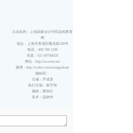
出品机构：上海国家会计学院远程教育
网
地址：上海市青浦区蟠龙路200号
电话：400 700 1200
传真：021-69768028
网址：http://sa.esnai.net
微博：http://weibo.com/esnaigaokuai
编辑部：
主编：尹成彦
执行主编：谢宇翔
编辑：蔡秋红
美术：温静华