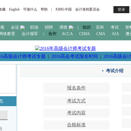
收藏
English
可做什么
帮助
|
XBRL中国
会计准则委员会
登录
法规
会说
职场
招聘
调查
|
知识
百科
考试
资
网络教育
会计领军
|
合作
ACCA
CIMA
CMA
AIA
澳
016高级会计师考试专题
|
2016高会考试报名时间
|
2016高级会
• 考试介绍
报名条件
考试方式
布
考试内容
合格标准
务