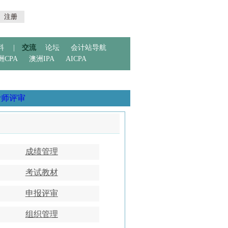
注册
料
|
交流
论坛
会计站导航
洲CPA
澳洲IPA
AICPA
计师评审
成绩管理
考试教材
申报评审
组织管理