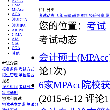
ACCA
CMA
MPAcc
栏目
分类
ACA
考试动态
历年考题
辅导资料
经验分享
常
澳洲CPA
您的位置：
考试
澳洲IPA
AICPA
CIMA
考试动态
AIA
CIA
CGA
其他
会计硕士(MPAc
考试介绍
论1次)
报名条件
考试方式
招生管理
学位设置
报名
6家MPAcc院校
报名时间
考试时间
复试通知
(2015-6-12 评论
初试和复试
初试基本要求
复试分