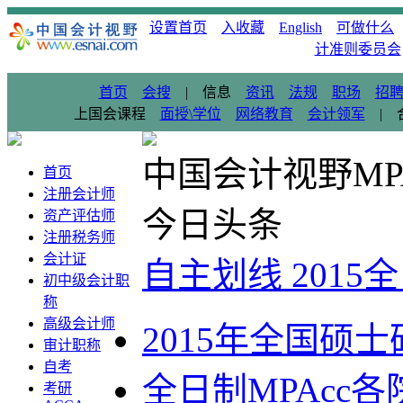
设置首页
入收藏
English
可做什么
计准则委员会
首页
会搜
|
信息
资讯
法规
职场
招
上国会课程
面授\学位
网络教育
会计领军
|
中国会计视野MP
首页
注册会计师
今日头条
资产评估师
注册税务师
会计证
自主划线 2015
初中级会计职
称
高级会计师
2015年全国硕
审计职称
自考
全日制MPAcc
考研