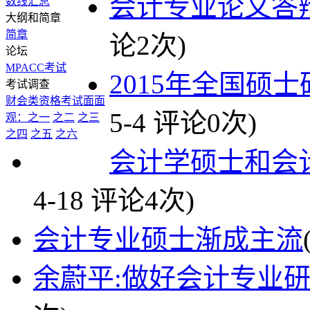
会计专业论文答
数线汇总
大纲和简章
简章
论2次)
论坛
MPACC考试
2015年全国硕
考试调查
财会类资格考试面面
5-4 评论0次)
观：之一
之二
之三
之四
之五
之六
会计学硕士和会
4-18 评论4次)
会计专业硕士渐成主流
余蔚平:做好会计专业