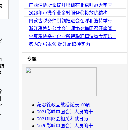
广西注协所长提升培训在北京师范大学举...
动
2026年小微企业金融服务稳投放优结构
内蒙古税务师引领推进会在呼和浩特举行
浙江税协与公共会计师协会集团召开座谈...
宁夏税协举办企业所得税汇算清缴专题培...
形
练内功强本领 提升履职硬实力
南
专题
结
学
徐
对
纪念徐政旦教授诞辰100周...
学
2021影响中国会计人员的十...
答。
2021年财会相关考试日历
2020影响中国会计人员的十...