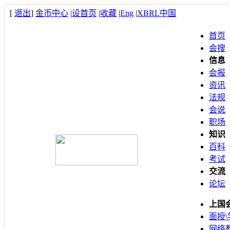
[
退出
]
金币中心
|
设首页
|
收藏
|
Eng
|
XBRL中国
首页
会搜
信息
会报
资讯
法规
会说
职场
知识
百科
考试
交流
论坛
上国
面授\
网络