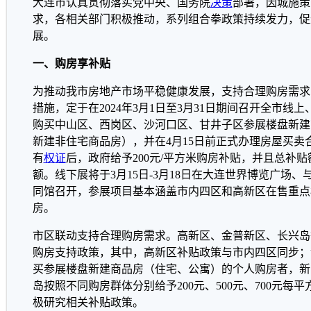
大连市认真贯彻落实党中央、国务院
决策
部署，因城施策
求，各相关部门积极推动，系列组合拳政策持续发力，促
展。
一、购房享补贴
为推动我市房地产市场平稳健康发展，支持合理购房需求
措施，定于在2024年3月1日至3月31日期间召开全市线
购买中山区、西岗区、沙河口区、甘井子区参展楼盘新建
新建非住宅商品房），并在4月15日前正式办理房屋买卖
有
权证
后，政府给予200元/平方米购房补贴，并且总补
额。线下展将于3月15日-3月18日在大连世界博览广场、
同馆召开，参展项目基本涵盖市内四区和高新区在售重点
房。
市区联动支持合理购房需求。高新区、金普新区、长兴岛
购房支持政策，其中，高新区补贴政策与市内四区同步；
买参展楼盘新建商品房（住宅、公寓）的个人购房者，新
岛按照不同购房群体分别给予200元、500元、700元每
极研究相关补贴政策。