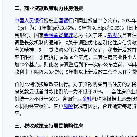
二、商业贷款政策助力住房消费
中国人民银行
授权
全国
银行
间同业拆借中心公布，2024年
（lpr）为：1年期lpr为3.45%，5年期以上lpr为3.95
民银行、国家
金融监督
管理
总局《关于建立
新发
放首套住
调整长效机制的通知》《关于调整优化差别化住房信贷政
有关精神，对于贷款购买住房的居民家庭，我市新发放首
率下限在一季度执行lpr减50个基点，二套住房商业性个人
加20个基点。则此次lpr调整后到下一次lpr公布之前，
款利率下限降为3.45%；5年期以上新发放二套个人住房贷
首付比例仍按原政策执行。对于贷款购买商品住房的居民
房贷款最低首付款比例统一为不低于20%，二套住房商
例统一为不低于30%。各银行业
金融
机构应根据上述最低
本机构经营状况、客户
风险
状况等因素，合理确定每笔贷
平。
三、税收政策支持居民换购住房