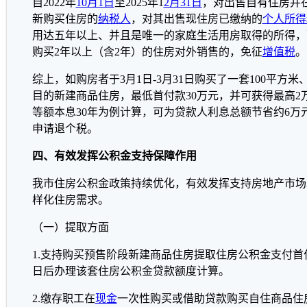
自2022年
10月1日
至2025年1
2月31日
，对出售自有住房并
新购买住房的
纳税人
，对其出售现住房已缴纳的
个人所得
用达五年以上、并且是唯一的家庭生活用房取得的所得，
购买2年以上（含2年）的住房对外销售的，免征
增值税
。
综上，如购房者于3月1日-3月31日购买了一套100平方米
目的新建商品住房，最低首付款30万元，并可获得最高2万
等额本息30年为例计算，可为贷款人利息总额节省约6万
申请退个税。
四、有效发挥公积金支持保障作用
我市住房公积金政策持续优化，有效发挥支持房地产市场
样化住房需求。
（一）提取方面
1.支持购买预售阶段新建商品住房提取住房公积金支付
日后办理该套住房公积金贷款额度计算。
2.缴存职工在
现金
一次性购买或借助贷款购买自住商品住