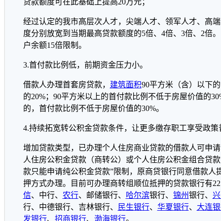
贷款额度可在此基础上提高20万元；
经过认定的我市高层次人才，尖端人才、领军人才、高端
度分别放宽到当期最高贷款额度的5倍、4倍、3倍、2倍
户余额15倍限制。
3.首付款比例低，前期资金压力小。
借款人办理首套房贷款，
建筑面积
90平方米（含）以下
的20%；90平方米以上的首付款比例不低于房屋价值的3
的，首付款比例不低于房屋价值的30%。
4.持续拓宽转公积金贷款条件，让更多缴存职工享受政策
增加贷款类型，已办理个人住房商业贷款的借款人可申请
人住房公积金贷款（商转公）或个人住房公积金组合贷款
款只能申请纯公积金贷款”限制，原商贷银行同意借款人
押方式办理。目前可办理商转组顺位抵押的贷款银行有22
信
、中行、
农行
、邮储银行、
哈尔滨
银行、
锦州
银行、
兴
行、中德银行、吉林银行、
民生银行
、
华夏银行
、
大连银
发银行
、
招商银行
、
渤海银行
。