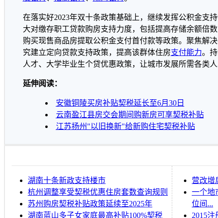
在落实好2023年双十条政策基础上，继续发挥公积金支
大对缴存职工贷款购房支持力度，包括提高存储余额倍数
购买现售商品房提取公积金支付首付款等政策。聚焦解决
究建立定向贷款支持政策，提高该群体住房
支付能力
。持
人才、大学毕业生个贷优惠政策，让城市发展所需各类人才
延伸阅读：
安徽铜陵买房补贴契税延长至6月30日
云南盈江县房交会期间购新房可享契税补贴
江苏扬州"以旧换新"给新购住宅契税补贴
湖南十条新政支持楼市
营改增
杭州调整享受契税优惠住房套数查询规则
一个地
苏州购房契税补贴政策延续至2025年
位间...
湖南蓝山多子女家庭最高补贴100%契税
201