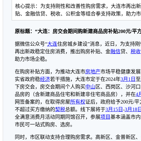
核心提示：为支持刚性和改善性购房需求，大连市再出新
贴、金融信贷、税收、公积金等组合拳支持政策，助力市
原标题：“大连：房交会期间购新建商品房补贴200元/平方
据微信公众号“
大连
住房城乡建设”消息，近日，为支持刚
再出新政稳定住房消费，推出购房补贴、金
融信
贷、
税收
助力市场企稳。
在购房补贴方面，为推动大连市
房地产
市场平稳健康发展
实省政府稳
经济
若干措施，大连市定于在2024年
3月1日
至
下房交会，房交会期间个人购买
中山
区、西岗区、沙河口
品房的（含新建商品住宅和新建非住宅商品房），并在
4
网签备案的，在取得房屋
所有权
证后，政府给予200元/
不超过买方缴纳的
契税
总额。线下展将于
3月15日
-
3月18
全满意消费月活动同期同馆召开，参展
项目
基本涵盖市内
市民可一站式购房、选房。
同时，市区联动支持合理购房需求。高新区、金普新区、