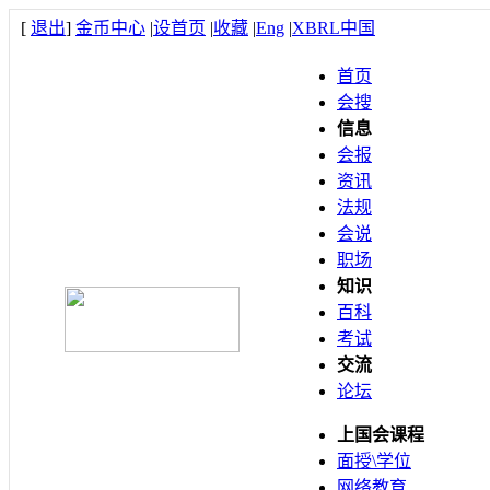
[
退出
]
金币中心
|
设首页
|
收藏
|
Eng
|
XBRL中国
首页
会搜
信息
会报
资讯
法规
会说
职场
知识
百科
考试
交流
论坛
上国会课程
面授\学位
网络教育