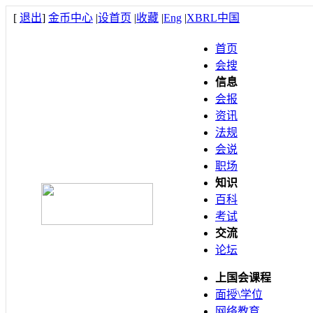
[
退出
]
金币中心
|
设首页
|
收藏
|
Eng
|
XBRL中国
首页
会搜
信息
会报
资讯
法规
会说
职场
知识
百科
考试
交流
论坛
上国会课程
面授\学位
网络教育