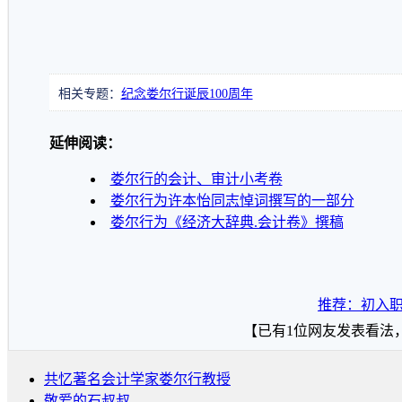
相关专题：
纪念娄尔行诞辰100周年
延伸阅读：
娄尔行的会计、审计小考卷
娄尔行为许本怡同志悼词撰写的一部分
娄尔行为《经济大辞典.会计卷》撰稿
推荐：初入
【已有
1
位网友发表看法
共忆著名会计学家娄尔行教授
敬爱的石叔叔