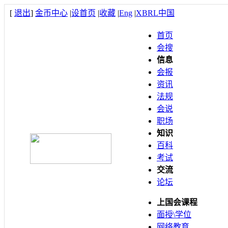
[
退出
]
金币中心
|
设首页
|
收藏
|
Eng
|
XBRL中国
首页
会搜
信息
会报
资讯
法规
会说
职场
知识
百科
考试
交流
论坛
上国会课程
面授\学位
网络教育